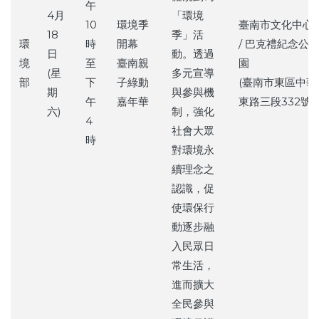
午
4月
「環境
10
環境季
臺南市文化中心
18
季」活
環
時
開幕
/ 巴克禮紀念公
日
動。透過
境
至
臺南親
園
(星
多元宣導
部
下
子綠動
(臺南市東區中華
期
與參與機
午
嘉年華
東路三段332號)
六)
制，強化
4
社會大眾
時
對環境永
續理念之
認識，促
使環保行
動逐步融
入民眾日
常生活，
進而擴大
全民參與