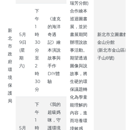
瑞芳分館)
下
合作繪本
午
《達克
巡迴圖書
1
的海洋
展，並於
新
5月
時
奇遇
書展期間
新北市立圖書館
北
9日
30
記》繪
辦理說故
金山分館
市
(星
分
本演說
事活動。
(新北市金山區龜
政
期
至
故事與
期望透過
子山8號)
府
六)
2
手作
圖像與說
環
時
DIY體
故事，將
境
30
驗
生硬的環
保
分
保議題轉
護
化為學童
局
下
《我的
能理解的
午
超級媽
內容，進
1
咪，守
而培養環
5月
時
護環境
境敏感