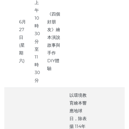
上
午
《四個
10
6月
好朋
時
27
友》繪
30
日
本演說
分
(星
故事與
至
期
手作
11
六)
DIY體
時
驗
30
分
以環境教
育繪本響
應地球
日，除表
揚 114年