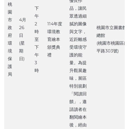
優良作
桃
下
品，讓民
園
午
眾透過細
市
4月
2
114年度
膩的圖像
政
26
桃園市立圖書館
時
環境教
與文字，
府
日
總館
至
育繪本
近距離感
環
(星
(桃園市桃園區南
下
頒獎典
受環境守
境
期
平路303號)
午
禮
護的能
保
日)
3
量。為提
護
時
升觀展趣
局
味，展區
特別規劃
「閱讀回
饋」，邀
請讀者在
翻閱繪本
後，經由