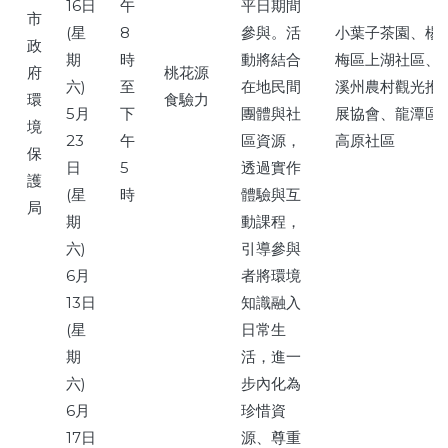
16日
午
平日期間
市
(星
8
參與。活
小葉子茶園、楊
政
期
時
動將結合
梅區上湖社區、
府
桃花源
六)
至
在地民間
溪州農村觀光推
環
食驗力
5月
下
團體與社
展協會、龍潭區
境
23
午
區資源，
高原社區
保
日
5
透過實作
護
(星
時
體驗與互
局
期
動課程，
六)
引導參與
6月
者將環境
13日
知識融入
(星
日常生
期
活，進一
六)
步內化為
6月
珍惜資
17日
源、尊重