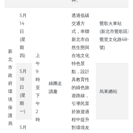
5月
透過低碳
14
交通方
鶯歌火車站
日
式，串聯
(新北市鶯歌區東
(星
新北市自
鶯里文化路68-1
期
然生態與
號)
新
四)
上
在地文化
北
午
特色景
市
5月
9
點，設計
政
18
時
具教育性
府
綠團走
日
至
的綠色旅
環
讀趣
烏來總站
(星
下
遊路線，
境
期
午
引導民眾
保
一)
2
於旅遊過
護
時
程中提升
局
5月
對環境友