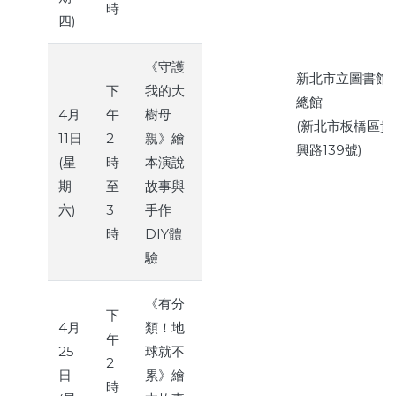
時
四)
《守護
新北市立圖書館
下
我的大
總館
4月
午
樹母
(新北市板橋區貴
11日
2
親》繪
興路139號)
(星
時
本演說
期
至
故事與
六)
3
手作
時
DIY體
驗
《有分
下
4月
類！地
午
25
球就不
2
日
累》繪
時