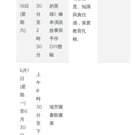
16日
30
的英
度、知識
(星
分
雄》繪
與責任
期
至
本演說
感，落實
六)
2
故事與
教育扎
時
手作
根。
30
DIY體
分
驗
6月1
上
日
午
(星
8
期
時
一)
30
瑞芳圖
至6
分
書館書
月
至
展
30
下