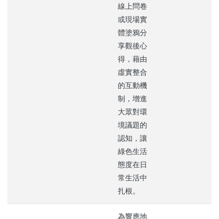
線上問卷
或現場實
體塗鴉分
享觀後心
得，藉由
虛實整合
的互動機
制，增進
大眾對環
境議題的
認知，讓
綠色生活
態度在日
常生活中
扎根。
為響應地