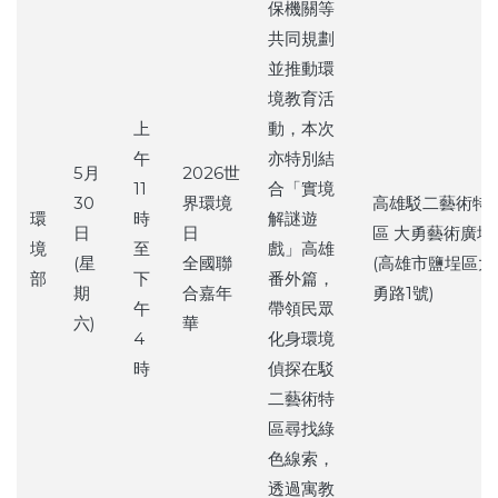
保機關等
共同規劃
並推動環
境教育活
上
動，本次
午
亦特別結
5月
2026世
11
合「實境
30
界環境
高雄駁二藝術特
環
時
解謎遊
日
日
區 大勇藝術廣場
境
至
戲」高雄
(星
全國聯
(高雄市鹽埕區大
部
下
番外篇，
期
合嘉年
勇路1號)
午
帶領民眾
六)
華
4
化身環境
時
偵探在駁
二藝術特
區尋找綠
色線索，
透過寓教