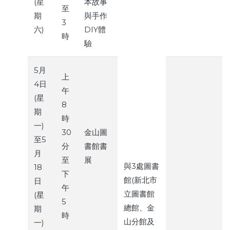
(星
本故事
至
期
與手作
3
六)
DIY體
時
驗
5月
上
4日
午
(星
8
期
時
一)
30
金山圖
至5
分
書館書
月
至
展
與3處圖書
18
下
館(新北市
日
午
立圖書館
(星
5
總館、金
期
時
山分館及
一)