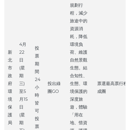
規劃行
程，減少
旅途中的
資源消
耗，降低
4月
環境負
投
新
22
荷、維護
票
北
日
自然景觀
期
市
(星
生態。結
間
政
期
合知性、
24
府
三)
投出綠
生態、環
票選最高票行程
小
環
至5
團GO
境保護的
成團
時
境
月15
深度旅
皆
保
日
遊，體驗
可
護
(星
「用在
投
局
期
地、惜資
票