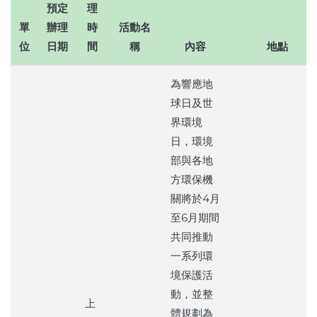
預定
理
單
辦理
時
活動名
位
日期
間
稱
內容
地點
為響應地
球日及世
界環境
日，環境
部與各地
方環保機
關將於4月
至6月期間
共同推動
一系列環
境保護活
動，並整
上
體規劃為