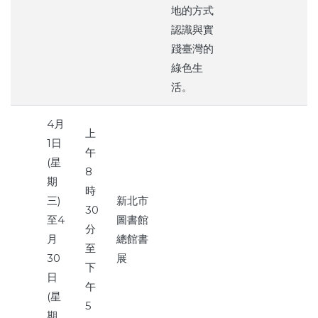
地的方式
認識與實
踐臺灣的
綠色生
活。
4月
上
1日
午
(星
8
期
時
三)
新北市
30
至4
圖書館
分
月
總館書
至
30
展
下
日
午
(星
5
期