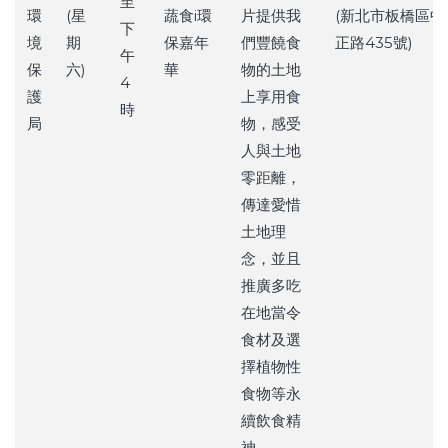
至
環
(星
蔬食i環
片提供我
(新北市板橋區中
下
境
期
保嘉年
們豐饒食
正路435號)
午
保
六)
華
物的土地
4
護
上享用食
時
局
物，感受
人與土地
零距離，
傳達愛惜
土地理
念，並且
推廣多吃
在地當令
食材及選
擇植物性
食物等永
續飲食精
神。