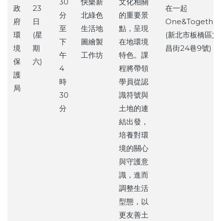
30
快樂新
文化相關
政
23
在一起
分
北綠色
的重要景
府
日
One&Together
至
生活地
點，呈現
環
(星
(新北市板橋區文
下
圖繪製
在地環境
境
期
昌街24巷9號)
午
工作坊
特色。課
保
六)
4
程將帶領
護
時
學員從認
局
30
識符號與
分
土地的連
結出發，
培養對環
境的關心
與守護意
識，進而
調整生活
型態，以
更友善土