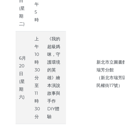
日
午
(星
5
期
時
二)
上
《我的
午
超級媽
10
咪，守
6月
時
護環境
新北市立圖書館
20
30
的英
瑞芳分館
日
分
雄》繪
（新北市瑞芳區
(星
至
本演說
民權街17號）
期
11
故事與
六)
時
手作
30
DIY體
分
驗