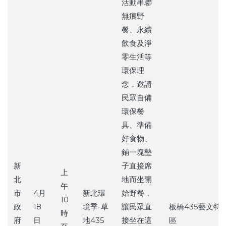
活動串聯
無痕野
餐、永續
飲食及淨
零生活等
環保理
念，邀請
民眾自備
環保餐
具、準備
好食物、
鋪一塊墊
新
子直接席
上
北
地而坐開
午
市
4月
新北環
始野餐，
10
政
18
境季-草
讓民眾直
板橋435藝文特
時
府
日
地435
接坐在這
區