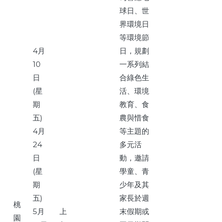
球日、世
界環境日
等環境節
4月
日，規劃
10
一系列結
日
合綠色生
(星
活、環境
期
教育、食
五)
農與惜食
4月
等主題的
24
多元活
日
動，邀請
(星
學童、青
期
少年及其
五)
家長於週
桃
5月
上
末假期或
園