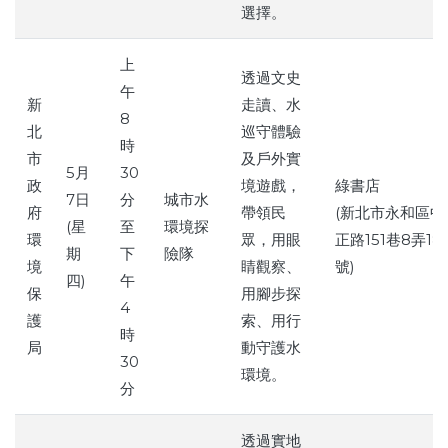
選擇。
上
透過文史
午
新
走讀、水
8
北
巡守體驗
時
市
及戶外實
5月
30
政
境遊戲，
綠書店
7日
分
城市水
府
帶領民
(新北市永和區中
(星
至
環境探
環
眾，用眼
正路151巷8弄18
期
下
險隊
境
睛觀察、
號)
四)
午
保
用腳步探
4
護
索、用行
時
局
動守護水
30
環境。
分
透過實地