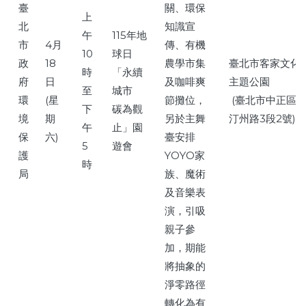
臺
關、環保
上
北
知識宣
午
115年地
市
4月
傳、有機
10
球日
政
18
農學市集
臺北市客家文化
時
「永續
府
日
及咖啡爽
主題公園
至
城市
環
(星
節攤位，
(臺北市中正區
下
碳為觀
境
期
另於主舞
汀州路3段2號)
午
止」園
保
六)
臺安排
5
遊會
護
YOYO家
時
局
族、魔術
及音樂表
演，引吸
親子參
加，期能
將抽象的
淨零路徑
轉化為有