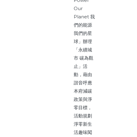
Power
Our
Planet 我
們的能源
我們的星
球」辦理
「永續城
市 碳為觀
止」活
動，藉由
諧音呼應
本府減碳
政策與淨
零目標，
活動規劃
淨零新生
活趣味闖