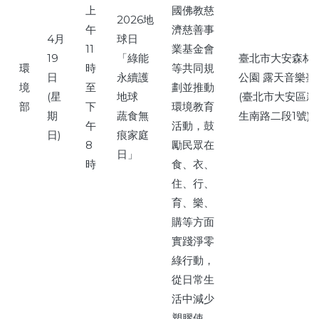
上
國佛教慈
2026地
午
濟慈善事
4月
球日
11
業基金會
19
「綠能
臺北市大安森林
環
時
等共同規
日
永續護
公園 露天音樂臺
境
至
劃並推動
(星
地球
(臺北市大安區新
部
下
環境教育
期
蔬食無
生南路二段1號)
午
活動，鼓
日)
痕家庭
8
勵民眾在
日」
時
食、衣、
住、行、
育、樂、
購等方面
實踐淨零
綠行動，
從日常生
活中減少
塑膠使