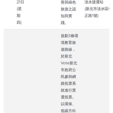
21日
淡水捷運站
善與綠色
(星
(新北市淡水區中
旅遊之認
期
正路1號)
知與實
四)
踐。
規劃3條環
境教育旅
遊路線，
於新北
Vote新北
市政府公
民參與網
路投票系
統進行票
選投票。
以環保、
低碳方向