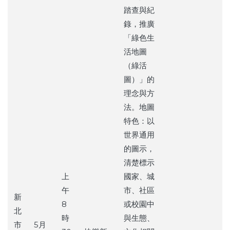
踏查與紀
錄，推廣
「綠色生
活地圖
（綠活
圖）」的
理念與方
法。地圖
特色：以
世界通用
的圖示，
清楚標示
上
國家、城
午
市、社區
新
8
或校園中
北
時
與生態、
市
5月